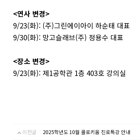
<연사 변경>
9/23(화): (주)그린에이아이 하순태 대표
9/30(화): 망고슬래브(주) 정용수 대표
<장소 변경>
9/23(화): 제1공학관 1층 403호 강의실
이전글
2025학년도 10월 콜로키움 진로특강 안내